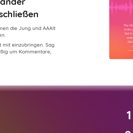
nander
schließen
emen die Jung und AAAlt
en.
t mit einzubringen. Sag
mäßig um Kommentare,
1