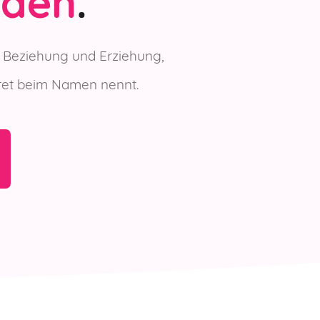
eden
.
r Beziehung und Erziehung,
kret beim Namen nennt
.