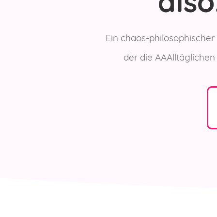
also.
Ein chaos-philosophischer
der die
AAAlltägliche